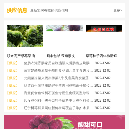
供应信息
最新实时有效的供应信息
更多>
顺来高产绿花菜 有机散菜花白色花菜加工、销售等
顺丰包邮 云南紫皮无花果鲜果孕妇水果糖包子新鲜现摘
草莓柿子西红柿新鲜自然熟健康孕妇儿童生吃酸甜多汁水果农家番茄
【供应】
猪肠衣灌香肠家用自制腊肠火腿肠脆皮烤肠食品级天然小肠子皮调料
2022-12-02
【供应】
蒙古奶酪块原制干酪即食孕妇儿童零食奶片脱脂无蔗糖手撕奶酪条棒
2022-12-02
【供应】
龙须菜凉菜火锅凉拌菜3斤 头发菜海发菜藻类海藻海草海产品特产
2022-12-02
【供应】
肠道益生菌猪用肠好牛羊兽用鸡鸭禽仔猪拉稀药调理肠胃饲料添加剂
2022-12-02
【供应】
海童优食鱼饲料石斑鱼专用鱼食缓沉型珍珠斑杉虎斑金虎斑鱼粮
2022-12-02
【供应】
80斤鸡饲料小鸡开口料全价料中大鸡饲料蛋鸡芦丁鸡饲料鸡鸭鹅通用
2022-12-02
【供应】
辽宁树莓鲜果网红新鲜树莓覆盆子孕妇水果现摘80-120颗大果顺丰
2022-12-02