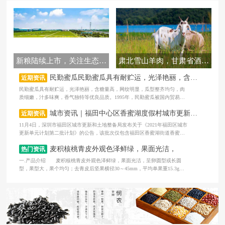
新粮陆续上市，关注生态农业
肃北雪山羊肉，甘肃省酒泉市肃北蒙古族自治县特产
民勤蜜瓜民勤蜜瓜具有耐贮运，光泽艳丽，含糖量高，网纹明显，瓜型整齐均匀，肉质细嫩，汁多味爽，
近期资讯
民勤蜜瓜具有耐贮运，光泽艳丽，含糖量高，网纹明显，瓜型整齐均匀，肉
质细嫩，汁多味爽，香气独特等优良品质。1995年，民勤蜜瓜被国内贸易部
评为“中华老字号产品”，民勤
城市资讯｜福田中心区香蜜湖度假村城市更新单元计划公告
近期资讯
11月4日，深圳市福田区城市更新和土地整备局发布关于《2021年福田区城市
更新单元计划第二批计划》的公告，该批次仅包含福田区香蜜湖街道香蜜湖
度假村城市更新单元一个项目。
麦积核桃青皮外观色泽鲜绿，果面光洁，
热门资讯
一.产品介绍 麦积核桃青皮外观色泽鲜绿，果面光洁，呈卵圆型或长圆
型，果型大，果个均匀；去青皮后坚果横径30～45mm，平均单果重15.3g，
果核表面平整，纹路较浅，缝合线紧密