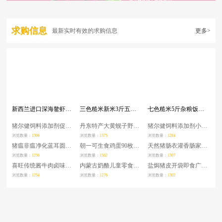
求购信息
最新实时有效的求购信息
更多>
新西兰进口深海鳌虾刺身scampi斯干比南极特大小龙虾日料 1/2/3号
三色糙米新米3斤五谷杂粮红米黑米粗粮健身胚芽三色米
七色糙米5斤杂粮饭五色糙米红米黑米燕麦米荞麦高粱粗粮健身大米 月销 2万+
猪尔健饲料添加剂促生长得快催肥育肥增肥一号混合型生育酚曙光
丹东特产大黄蚬子野生鲜活无沙生鲜海鲜贝类水产蛤蜊花甲4斤顺丰
猪尔健饲料添加剂小猪育肥增重兽用促生长消化早出栏曙光正品
浏览数量：
1306
浏览数量：
1375
浏览数量：
1284
猪瘟非瘟净化蓝耳圆环蓝菲康饲料添加剂孕畜可用抑毒抗毒增免疫
朝一可生食鸡蛋90枚日料店食材无抗无菌蛋可生吃顺丰新鲜上海整箱
天然猪肠衣灌香肠家用自制腊肠子衣烤食品级儿童灌肠工具猪小肠皮
浏览数量：
1256
浏览数量：
1562
浏览数量：
1307
喜旺传统酱牛肉卤味特产五香卤牛肉真空即食熟食肉食零食牛腱子肉
内蒙古奶酪儿童零食奶酪棒酸奶疙瘩块奶片儿童牛奶条
盐焗猪皮开袋即食广东梅州客家特产猪皮小吃零食卤猪皮下酒菜熟食
浏览数量：
1254
浏览数量：
1276
浏览数量：
1302