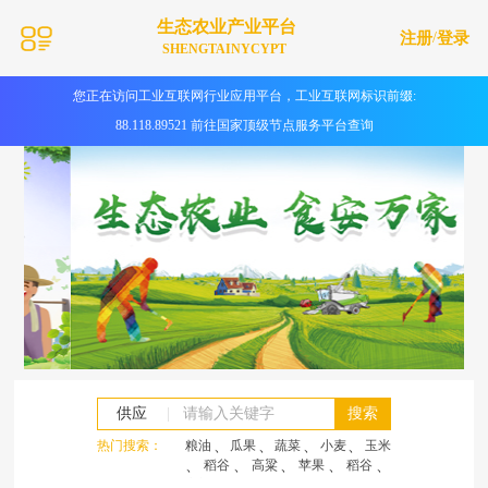
生态农业产业平台
注册
/
登录
SHENGTAINYCYPT
您正在访问工业互联网行业应用平台，工业互联网标识前缀:
88.118.89521 前往国家顶级节点服务平台查询
供应
|
搜索
热门搜索：
粮油
、
瓜果
、
蔬菜
、
小麦
、
玉米
、
稻谷
、
高粱
、
苹果
、
稻谷
、
高粱